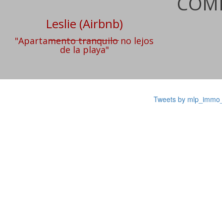
COME
Leslie (Airbnb)
"Apartamento tranquilo no lejos
de la playa"
Tweets by mlp_immo